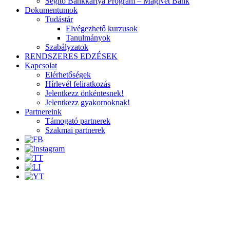
Segítő Bankkártya Program – MagNet Bank
Dokumentumok
Tudástár
Elvégezhető kurzusok
Tanulmányok
Szabályzatok
RENDSZERES EDZÉSEK
Kapcsolat
Elérhetőségek
Hírlevél feliratkozás
Jelentkezz önkéntesnek!
Jelentkezz gyakornoknak!
Partnereink
Támogató partnerek
Szakmai partnerek