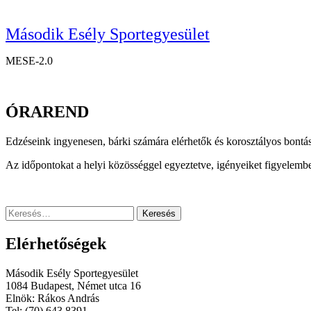
Második Esély Sportegyesület
MESE-2.0
ÓRAREND
Edzéseink ingyenesen, bárki számára elérhetők és korosztályos bontásb
Az időpontokat a helyi közösséggel egyeztetve, igényeiket figyelembe
Keresés:
Elérhetőségek
Második Esély Sportegyesület
1084 Budapest, Német utca 16
Elnök: Rákos András
Tel: (70) 643 8391