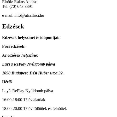
Elnök: Rákos András
Tel: (70) 643 8391
e-mail: info@utcaifoci.hu
Edzések
Edzések helyszínei és időpontjai:
Foci edzések:
Az edzések helyszíne:
Lays’s RePlay Nyúldomb pálya
1098 Budapest, Dési Huber utca 32.
Hétfő
Lay’s RePlay Nyúldomb pálya
16:00-18:00 17 év alattiak
18:00-20:00 17 év fölöttiek és felnőttek