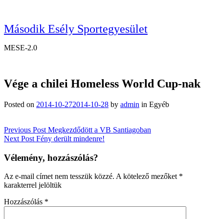
Második Esély Sportegyesület
MESE-2.0
Vége a chilei Homeless World Cup-nak
Posted on
2014-10-27
2014-10-28
by
admin
in
Egyéb
Bejegyzés
Previous Post
Megkezdődött a VB Santiagoban
Next Post
Fény derült mindenre!
navigáció
Vélemény, hozzászólás?
Az e-mail címet nem tesszük közzé.
A kötelező mezőket
*
karakterrel jelöltük
Hozzászólás
*