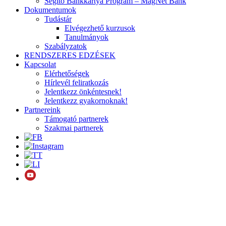
Segítő Bankkártya Program – MagNet Bank
Dokumentumok
Tudástár
Elvégezhető kurzusok
Tanulmányok
Szabályzatok
RENDSZERES EDZÉSEK
Kapcsolat
Elérhetőségek
Hírlevél feliratkozás
Jelentkezz önkéntesnek!
Jelentkezz gyakornoknak!
Partnereink
Támogató partnerek
Szakmai partnerek