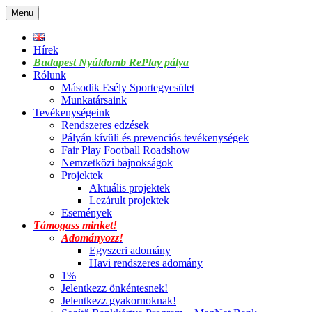
Skip
Menu
to
content
Hírek
Budapest Nyúldomb RePlay pálya
Rólunk
Második Esély Sportegyesület
Munkatársaink
Tevékenységeink
Rendszeres edzések
Pályán kívüli és prevenciós tevékenységek
Fair Play Football Roadshow
Nemzetközi bajnokságok
Projektek
Aktuális projektek
Lezárult projektek
Események
Támogass minket!
Adományozz!
Egyszeri adomány
Havi rendszeres adomány
1%
Jelentkezz önkéntesnek!
Jelentkezz gyakornoknak!