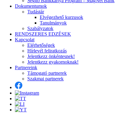
Segítő Bankkártya Program – MagNet Bank
Dokumentumok
Tudástár
Elvégezhető kurzusok
Tanulmányok
Szabályzatok
RENDSZERES EDZÉSEK
Kapcsolat
Elérhetőségek
Hírlevél feliratkozás
Jelentkezz önkéntesnek!
Jelentkezz gyakornoknak!
Partnereink
Támogató partnerek
Szakmai partnerek