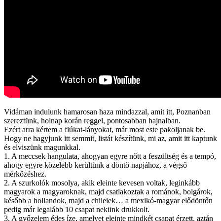
Vidáman indulunk hamarosan haza mindazzal, amit itt, Poznanban
szereztünk, holnap korán reggel, pontosabban hajnalban.
Ezért arra kértem a fiúkat-lányokat, már most este pakoljanak be.
Hogy ne hagyjunk itt semmit, listát készítünk, mi az, amit itt kaptunk
és elviszünk magunkkal.
1. A meccsek hangulata, ahogyan egyre nőtt a feszültség és a tempó,
ahogy egyre közelebb kerültünk a döntő napjához, a végső
mérkőzéshez.
2. A szurkolók mosolya, akik eleinte kevesen voltak, leginkább
magyarok a magyaroknak, majd csatlakoztak a románok, bolgárok,
később a hollandok, majd a chileiek… a mexikó-magyar elődöntőn
pedig már legalább 10 csapat nekünk drukkolt.
3. A győzelem édes íze, amelyet eleinte mindkét csapat érzett, aztán