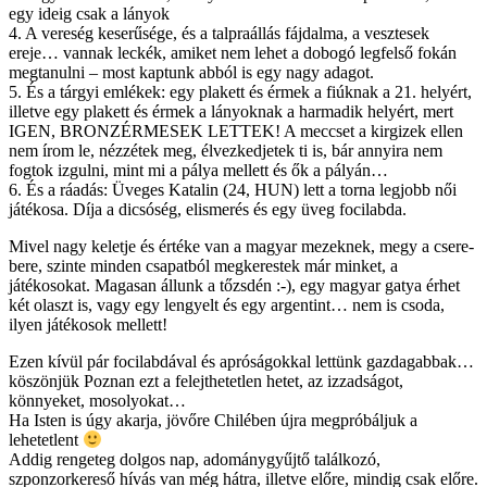
egy ideig csak a lányok
4. A vereség keserűsége, és a talpraállás fájdalma, a vesztesek
ereje… vannak leckék, amiket nem lehet a dobogó legfelső fokán
megtanulni – most kaptunk abból is egy nagy adagot.
5. És a tárgyi emlékek: egy plakett és érmek a fiúknak a 21. helyért,
illetve egy plakett és érmek a lányoknak a harmadik helyért, mert
IGEN, BRONZÉRMESEK LETTEK! A meccset a kirgizek ellen
nem írom le, nézzétek meg, élvezkedjetek ti is, bár annyira nem
fogtok izgulni, mint mi a pálya mellett és ők a pályán…
6. És a ráadás: Üveges Katalin (24, HUN) lett a torna legjobb női
játékosa. Díja a dicsóség, elismerés és egy üveg focilabda.
Mivel nagy keletje és értéke van a magyar mezeknek, megy a csere-
bere, szinte minden csapatból megkerestek már minket, a
játékosokat. Magasan állunk a tőzsdén :-), egy magyar gatya érhet
két olaszt is, vagy egy lengyelt és egy argentint… nem is csoda,
ilyen játékosok mellett!
Ezen kívül pár focilabdával és apróságokkal lettünk gazdagabbak…
köszönjük Poznan ezt a felejthetetlen hetet, az izzadságot,
könnyeket, mosolyokat…
Ha Isten is úgy akarja, jövőre Chilében újra megpróbáljuk a
lehetetlent
Addig rengeteg dolgos nap, adománygyűjtő találkozó,
szponzorkereső hívás van még hátra, illetve előre, mindig csak előre.