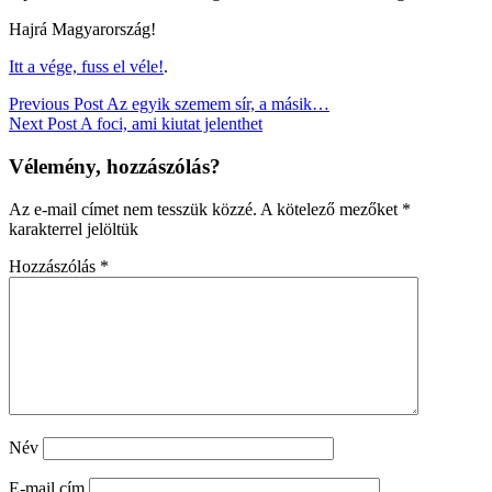
Hajrá Magyarország!
Itt a vége, fuss el véle!
.
Bejegyzés
Previous Post
Az egyik szemem sír, a másik…
Next Post
A foci, ami kiutat jelenthet
navigáció
Vélemény, hozzászólás?
Az e-mail címet nem tesszük közzé.
A kötelező mezőket
*
karakterrel jelöltük
Hozzászólás
*
Név
E-mail cím