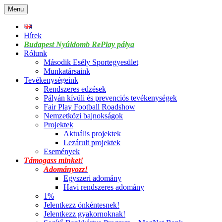
Skip
Menu
to
content
Hírek
Budapest Nyúldomb RePlay pálya
Rólunk
Második Esély Sportegyesület
Munkatársaink
Tevékenységeink
Rendszeres edzések
Pályán kívüli és prevenciós tevékenységek
Fair Play Football Roadshow
Nemzetközi bajnokságok
Projektek
Aktuális projektek
Lezárult projektek
Események
Támogass minket!
Adományozz!
Egyszeri adomány
Havi rendszeres adomány
1%
Jelentkezz önkéntesnek!
Jelentkezz gyakornoknak!