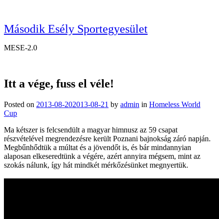
Második Esély Sportegyesület
MESE-2.0
Itt a vége, fuss el véle!
Posted on
2013-08-20
2013-08-21
by
admin
in
Homeless World
Cup
Ma kétszer is felcsendült a magyar himnusz az 59 csapat
részvételével megrendezésre került Poznani bajnokság záró napján.
Megbűnhődtük a múltat és a jövendőt is, és bár mindannyian
alaposan elkeseredtünk a végére, azért annyira mégsem, mint az
szokás nálunk, így hát mindkét mérkőzésünket megnyertük.