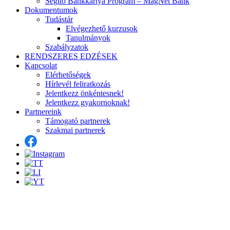
Segítő Bankkártya Program – MagNet Bank
Dokumentumok
Tudástár
Elvégezhető kurzusok
Tanulmányok
Szabályzatok
RENDSZERES EDZÉSEK
Kapcsolat
Elérhetőségek
Hírlevél feliratkozás
Jelentkezz önkéntesnek!
Jelentkezz gyakornoknak!
Partnereink
Támogató partnerek
Szakmai partnerek