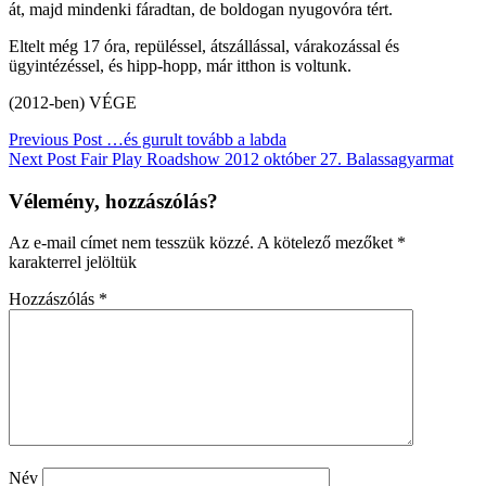
át, majd mindenki fáradtan, de boldogan nyugovóra tért.
Eltelt még 17 óra, repüléssel, átszállással, várakozással és
ügyintézéssel, és hipp-hopp, már itthon is voltunk.
(2012-ben) VÉGE
Bejegyzés
Previous Post
…és gurult tovább a labda
Next Post
Fair Play Roadshow 2012 október 27. Balassagyarmat
navigáció
Vélemény, hozzászólás?
Az e-mail címet nem tesszük közzé.
A kötelező mezőket
*
karakterrel jelöltük
Hozzászólás
*
Név