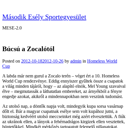
Második Esély Sportegyesület
MESE-2.0
Búcsú a Zocalótól
Posted on
2012-10-18
2012-10-26
by
admin
in
Homeless World
Cup
A labda már nem gurul a Zocalo terén – véget ért a 10. Homeless
World Cup rendezvénye. Eddig ennyiszer gyűltek össze a csapatok
a világ minden tájáról, hogy – az alapító elnök, Mel Young szavaival
élve – megmutassák a láthatatlan embereket, az árnyékból a fényre
engedje azokat, akikről a mindennapokban nem veszünk tudomást.
Az utolsó nap, a döntők napja volt, mindegyik kupa sorsa vasárnap
dőlt el. Bár a magyar csapatnak esélye sem volt kupához jutni, a
biztonság kedvéért utolsó meccseinket még azért elvesztettük. A fiúk
az ukránok ellen, a lányok a fehérnadrágos kirgizek ellen vesztettek,
büntetőkkel. Mindkét mérkőzés tartogatott felemelő pillanatokat.