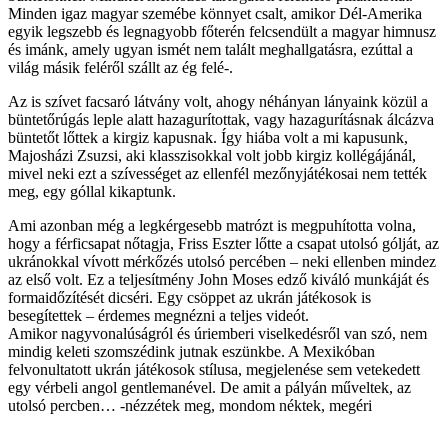
Minden igaz magyar szemébe könnyet csalt, amikor Dél-Amerika
egyik legszebb és legnagyobb főterén felcsendült a magyar himnusz
és imánk, amely ugyan ismét nem talált meghallgatásra, ezúttal a
világ másik feléről szállt az ég felé-.
Az is szívet facsaró látvány volt, ahogy néhányan lányaink közül a
büntetőrúgás leple alatt hazagurítottak, vagy hazagurításnak álcázva
büntetőt lőttek a kirgiz kapusnak. Így hiába volt a mi kapusunk,
Majosházi Zsuzsi, aki klasszisokkal volt jobb kirgiz kollégájánál,
mivel neki ezt a szívességet az ellenfél mezőnyjátékosai nem tették
meg, egy góllal kikaptunk.
Ami azonban még a legkérgesebb matrózt is megpuhította volna,
hogy a férficsapat nőtagja, Friss Eszter lőtte a csapat utolsó gólját, az
ukránokkal vívott mérkőzés utolsó percében – neki ellenben mindez
az első volt. Ez a teljesítmény John Moses edző kiváló munkáját és
formaidőzítését dicséri. Egy csöppet az ukrán játékosok is
besegítettek – érdemes megnézni a teljes videót.
Amikor nagyvonalúságról és úriemberi viselkedésről van szó, nem
mindig keleti szomszédink jutnak eszünkbe. A Mexikóban
felvonultatott ukrán játékosok stílusa, megjelenése sem vetekedett
egy vérbeli angol gentlemanével. De amit a pályán műveltek, az
utolsó percben… -nézzétek meg, mondom néktek, megéri