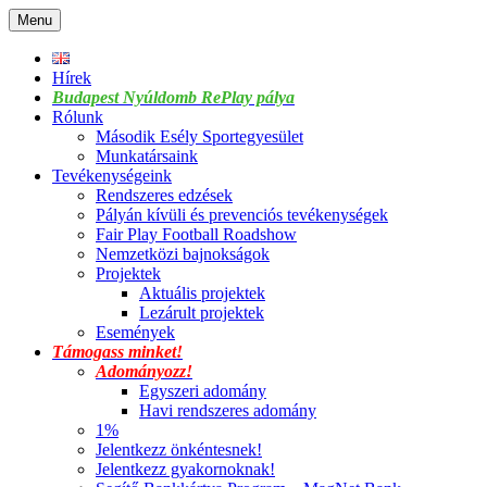
Skip
Menu
to
content
Hírek
Budapest Nyúldomb RePlay pálya
Rólunk
Második Esély Sportegyesület
Munkatársaink
Tevékenységeink
Rendszeres edzések
Pályán kívüli és prevenciós tevékenységek
Fair Play Football Roadshow
Nemzetközi bajnokságok
Projektek
Aktuális projektek
Lezárult projektek
Események
Támogass minket!
Adományozz!
Egyszeri adomány
Havi rendszeres adomány
1%
Jelentkezz önkéntesnek!
Jelentkezz gyakornoknak!