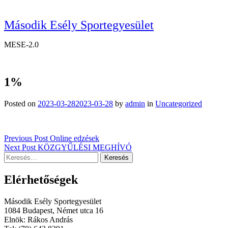
Második Esély Sportegyesület
MESE-2.0
1%
Posted on
2023-03-28
2023-03-28
by
admin
in
Uncategorized
Bejegyzés
Previous Post
Online edzések
Next Post
KÖZGYŰLÉSI MEGHÍVÓ
navigáció
Keresés:
Elérhetőségek
Második Esély Sportegyesület
1084 Budapest, Német utca 16
Elnök: Rákos András