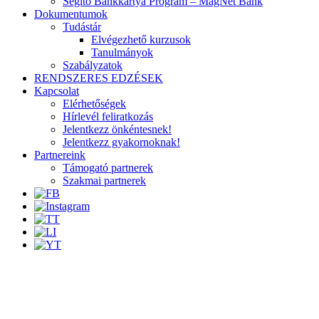
Segítő Bankkártya Program – MagNet Bank
Dokumentumok
Tudástár
Elvégezhető kurzusok
Tanulmányok
Szabályzatok
RENDSZERES EDZÉSEK
Kapcsolat
Elérhetőségek
Hírlevél feliratkozás
Jelentkezz önkéntesnek!
Jelentkezz gyakornoknak!
Partnereink
Támogató partnerek
Szakmai partnerek