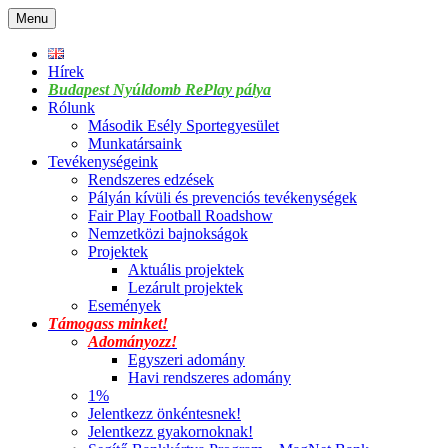
Skip
Menu
to
content
Hírek
Budapest Nyúldomb RePlay pálya
Rólunk
Második Esély Sportegyesület
Munkatársaink
Tevékenységeink
Rendszeres edzések
Pályán kívüli és prevenciós tevékenységek
Fair Play Football Roadshow
Nemzetközi bajnokságok
Projektek
Aktuális projektek
Lezárult projektek
Események
Támogass minket!
Adományozz!
Egyszeri adomány
Havi rendszeres adomány
1%
Jelentkezz önkéntesnek!
Jelentkezz gyakornoknak!