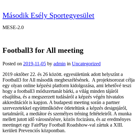
Második Esély Sportegyesület
MESE-2.0
Football3 for All meeting
Posted on
2019-11-05
by
admin
in
Uncategorized
2019 október 22. és 26 között. egyesületünk adott helyszínt a
Football3 for All második megbeszélésének. A projektsorozat célja
egy olyan online képzési platform kidolgozása, ami lehetővé teszi
hogy a football3 módszertanát bárki, a világ minden tájáról
elsajítítsa, és a megszerzett tudásáról a képzés végén hivatalos
akkreditációt is kapjon. A budapesti meeting során a partner
szervezetekkel együttműködve ötleteltünk a képzés designjáról,
tartalmáról, a mediátor és személyes tréning feltételeiről. A munka
mellett jutott idő városnézésre, közös focizásra, és az eredményes
meetinget egy FairPlay Football Roadshow-val zártuk a XIII.
kerületi Prevenciós központban.