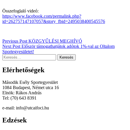
Összefoglaló videó:
https://www.facebook.com/permalink.php?
id=262757147107057&story_fbid=2495038400545576
Bejegyzés
Previous Post
KÖZGYŰLÉSI MEGHÍVÓ
Next Post
Először támogathatjátok adótok 1%-val az Oltalom
navigáció
Sportegyesületet!
Keresés:
Elérhetőségek
Második Esély Sportegyesület
1084 Budapest, Német utca 16
Elnök: Rákos András
Tel: (70) 643 8391
e-mail: info@utcaifoci.hu
Edzések