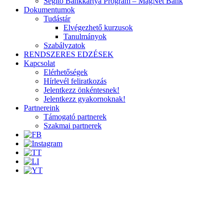
Segítő Bankkártya Program – MagNet Bank
Dokumentumok
Tudástár
Elvégezhető kurzusok
Tanulmányok
Szabályzatok
RENDSZERES EDZÉSEK
Kapcsolat
Elérhetőségek
Hírlevél feliratkozás
Jelentkezz önkéntesnek!
Jelentkezz gyakornoknak!
Partnereink
Támogató partnerek
Szakmai partnerek