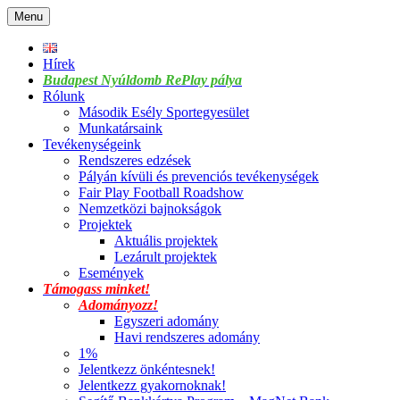
Skip
Menu
to
content
Hírek
Budapest Nyúldomb RePlay pálya
Rólunk
Második Esély Sportegyesület
Munkatársaink
Tevékenységeink
Rendszeres edzések
Pályán kívüli és prevenciós tevékenységek
Fair Play Football Roadshow
Nemzetközi bajnokságok
Projektek
Aktuális projektek
Lezárult projektek
Események
Támogass minket!
Adományozz!
Egyszeri adomány
Havi rendszeres adomány
1%
Jelentkezz önkéntesnek!
Jelentkezz gyakornoknak!