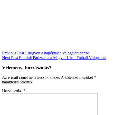
Bejegyzés
Previous Post
Elfogyott a hajléktalan válogatott pénze
Next Post
Elindult Párizsba a a Magyar Utcai Futball Válogatott
navigáció
Vélemény, hozzászólás?
Az e-mail címet nem tesszük közzé.
A kötelező mezőket
*
karakterrel jelöltük
Hozzászólás
*