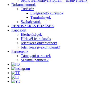
Segítő Bankkártya Program – MagNet Bank
Dokumentumok
Tudástár
Elvégezhető kurzusok
Tanulmányok
Szabályzatok
RENDSZERES EDZÉSEK
Kapcsolat
Elérhetőségek
Hírlevél feliratkozás
Jelentkezz önkéntesnek!
Jelentkezz gyakornoknak!
Partnereink
Támogató partnerek
Szakmai partnerek