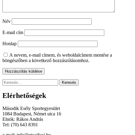
Név
E-mail cím
Honlap
A nevem, e-mail címem, és weboldalcímem mentése a
böngészőben a következő hozzászólásomhoz.
Keresés:
Elérhetőségek
Második Esély Sportegyesület
1084 Budapest, Német utca 16
Elnök: Rákos András
Tel: (70) 643 8391
e-mail: info@utcaifoci.hu