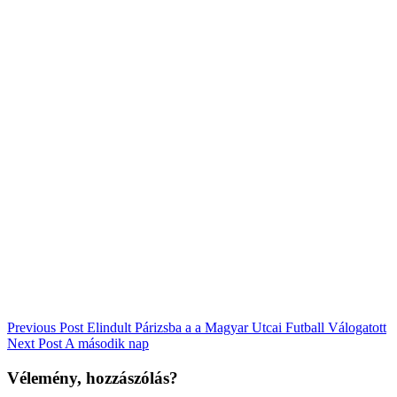
Bejegyzés
Previous Post
Elindult Párizsba a a Magyar Utcai Futball Válogatott
Next Post
A második nap
navigáció
Vélemény, hozzászólás?