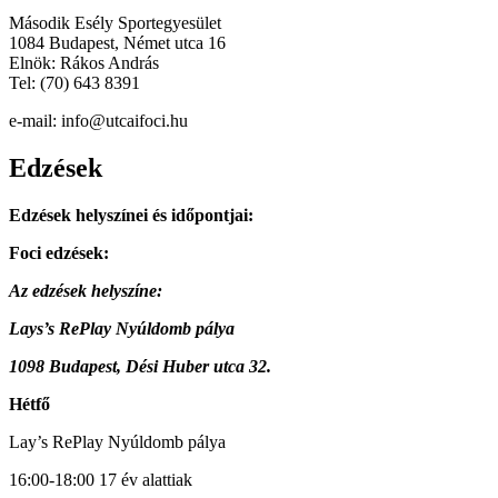
Második Esély Sportegyesület
1084 Budapest, Német utca 16
Elnök: Rákos András
Tel: (70) 643 8391
e-mail: info@utcaifoci.hu
Edzések
Edzések helyszínei és időpontjai:
Foci edzések:
Az edzések helyszíne:
Lays’s RePlay Nyúldomb pálya
1098 Budapest, Dési Huber utca 32.
Hétfő
Lay’s RePlay Nyúldomb pálya
16:00-18:00 17 év alattiak