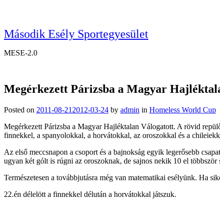
Második Esély Sportegyesület
MESE-2.0
Megérkezett Párizsba a Magyar Hajléktal
Posted on
2011-08-21
2012-03-24
by
admin
in
Homeless World Cup
Megérkezett Párizsba a Magyar Hajléktalan Válogatott. A rövid repülő
finnekkel, a spanyolokkal, a horvátokkal, az oroszokkal és a chileiekk
Az első meccsnapon a csoport és a bajnokság egyik legerősebb csapatá
ugyan két gólt is rúgni az oroszoknak, de sajnos nekik 10 el többször
Természetesen a továbbjutásra még van matematikai esélyünk. Ha sike
22.én délelött a finnekkel délután a horvátokkal játszuk.