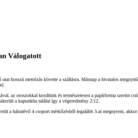
an Válogatott
 utat hosszú metrózás követte a szállásra. Másnap a hivatalos megnyitó 
el.
val, az oroszokkal kezdtünk és természetesen a papírforma szerint csún
 sikerült a kapunkba találni így a végeredmény 2:12.
rült a hátralévő 4 csoport mérkőzésből legalább 3-at megnyerni, akkor