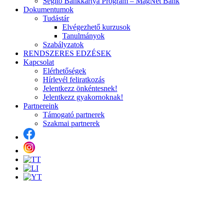
Segítő Bankkártya Program – MagNet Bank
Dokumentumok
Tudástár
Elvégezhető kurzusok
Tanulmányok
Szabályzatok
RENDSZERES EDZÉSEK
Kapcsolat
Elérhetőségek
Hírlevél feliratkozás
Jelentkezz önkéntesnek!
Jelentkezz gyakornoknak!
Partnereink
Támogató partnerek
Szakmai partnerek