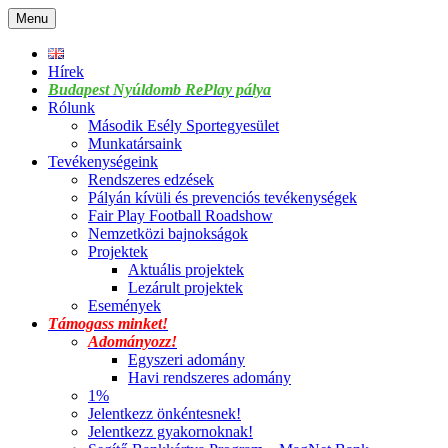
Skip
Menu
to
content
Hírek
Budapest Nyúldomb RePlay pálya
Rólunk
Második Esély Sportegyesület
Munkatársaink
Tevékenységeink
Rendszeres edzések
Pályán kívüli és prevenciós tevékenységek
Fair Play Football Roadshow
Nemzetközi bajnokságok
Projektek
Aktuális projektek
Lezárult projektek
Események
Támogass minket!
Adományozz!
Egyszeri adomány
Havi rendszeres adomány
1%
Jelentkezz önkéntesnek!
Jelentkezz gyakornoknak!