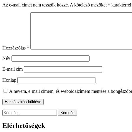
Az e-mail címet nem tesszük közzé.
A kötelező mezőket
*
karakterrel 
Hozzászólás
*
Név
E-mail cím
Honlap
A nevem, e-mail címem, és weboldalcímem mentése a böngészőb
Keresés:
Elérhetőségek